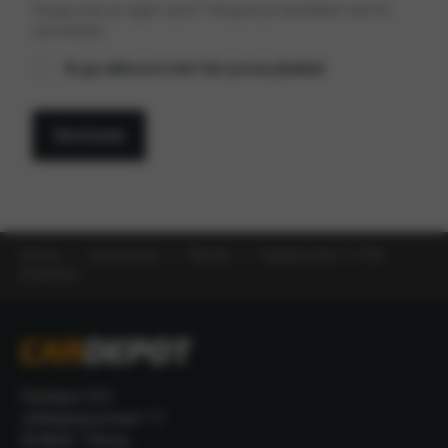
Vraag over je eigen auto? Vergeet je kenteken niet te
vermelden.
Privacybeleid
Ik ga akkoord met het privacybeleid.
*
Versturen
Home
Occasions
Škoda
FabiaCombi 1.2 TDI
Greenline
Cardepot B.V.
Jellinghausstraat 17
5048AZ Tilburg