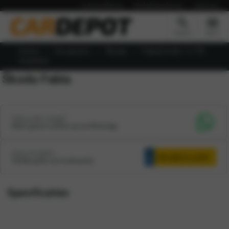
Autoverzekering
Werkplaatsplanner
Vacatures
Zoeken
Menu
Home
Occasions
Škoda
FabiaCombi 1.2 TDI
Greenline
Škoda Fabia
Heb je een vraag?
Neem gerust contact op via WhatsApp
Auto inruilen?
Ontdek gratis de inruilwaarde
Specificaties