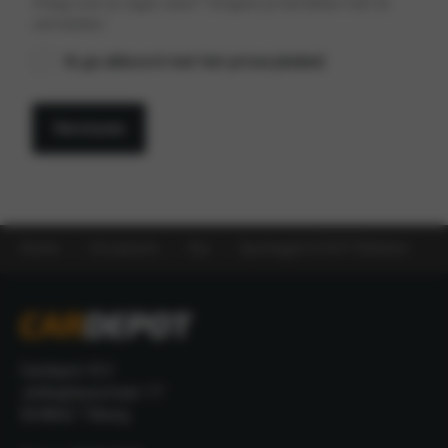
Vraag over je eigen auto? Vergeet je kenteken niet te
vermelden.
Privacybeleid
Ik ga akkoord met het privacybeleid.
*
Versturen
Home
Occasions
Kia
Sportage2.0 CVVT M-bition
Cardepot B.V.
Jellinghausstraat 17
5048AZ Tilburg