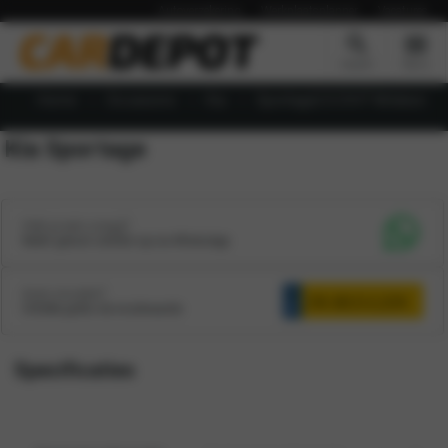
Autoverzekering
Werkplaatsplanner
Vacatures
Zoeken
Menu
Home
Occasions
Kia
Sportage2.0 CVVT M-bition
Kia Sportage
Heb je een vraag?
Neem gerust contact op via WhatsApp
Auto inruilen?
Ontdek gratis de inruilwaarde
Specificaties