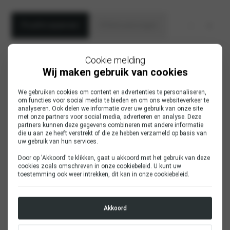
Proefrit inplannen
Offerte aanvragen
Aanhef
Cookie melding
heer
Wij maken gebruik van cookies
mevrouw
We gebruiken cookies om content en advertenties te personaliseren,
om functies voor social media te bieden en om ons websiteverkeer te
Voornaam
analyseren. Ook delen we informatie over uw gebruik van onze site
met onze partners voor social media, adverteren en analyse. Deze
partners kunnen deze gegevens combineren met andere informatie
die u aan ze heeft verstrekt of die ze hebben verzameld op basis van
uw gebruik van hun services.
Achternaam
*
Door op 'Akkoord' te klikken, gaat u akkoord met het gebruik van deze
cookies zoals omschreven in onze
cookiebeleid
. U kunt uw
toestemming ook weer intrekken, dit kan in onze
cookiebeleid
.
E-mailadres
*
Akkoord