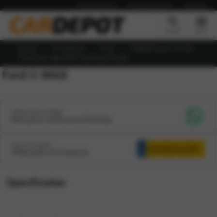
Autoverzekering
Werkplaatsplanner
Vacatures
Zoeken
Menu
Home
Occasions
Ford
C-MAXFocus 1.6-16V
Trend Vol Jaar APK Technisch Goed
Ford C-MAX
Heb je een vraag?
Neem gerust contact op via WhatsApp
Auto inruilen?
Ontdek gratis de inruilwaarde
Specificaties