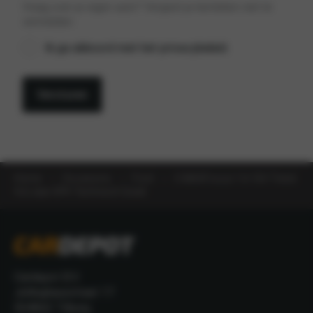
Vraag over je eigen auto? Vergeet je kenteken niet te
vermelden.
Privacybeleid
Ik ga akkoord met het privacybeleid.
*
Versturen
Home
Occasions
Ford
C-MAXFocus 1.6-16V Trend
Vol Jaar APK Technisch Goed
Cardepot B.V.
Jellinghausstraat 17
5048AZ Tilburg