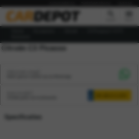
Autoverzekering
Werkplaatsplanner
Vacatures
Zoeken
Menu
Home
Occasions
Citroën
C3 Picasso1.4 VTi
Exclusive
Citroën C3 Picasso
Heb je een vraag?
Neem gerust contact op via WhatsApp
Auto inruilen?
Ontdek gratis de inruilwaarde
Specificaties