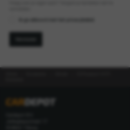
Vraag over je eigen auto? Vergeet je kenteken niet te
vermelden.
Privacybeleid
Ik ga akkoord met het privacybeleid.
*
Versturen
Home
Occasions
Citroën
C3 Picasso1.4 VTi
Exclusive
Cardepot B.V.
Jellinghausstraat 17
5048AZ Tilburg